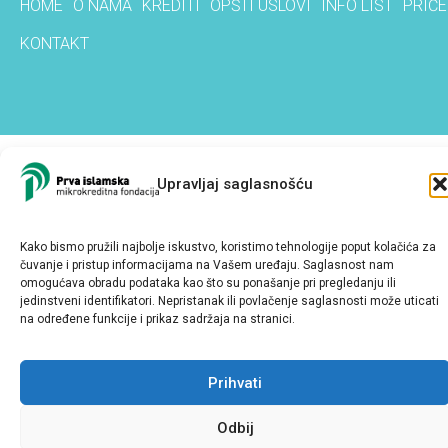
HOME
O NAMA
KREDITI
OPŠTI USLOVI
INFO LIST
PRIČE
KONTAKT
Upravljaj saglasnošću
Kako bismo pružili najbolje iskustvo, koristimo tehnologije poput kolačića za
čuvanje i pristup informacijama na Vašem uređaju. Saglasnost nam
omogućava obradu podataka kao što su ponašanje pri pregledanju ili
jedinstveni identifikatori. Nepristanak ili povlačenje saglasnosti može uticati
na određene funkcije i prikaz sadržaja na stranici.
Prihvati
Odbij