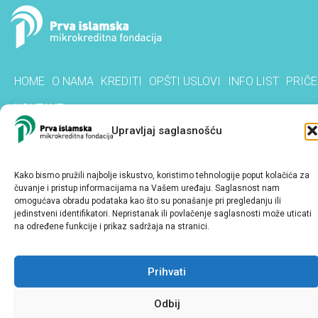
HOME
O NAMA
KREDITI
OPŠTI USLOVI
INFO LIST
PRIČE
KONTAKT
Upravljaj saglasnošću
Kako bismo pružili najbolje iskustvo, koristimo tehnologije poput kolačića za
čuvanje i pristup informacijama na Vašem uređaju. Saglasnost nam
omogućava obradu podataka kao što su ponašanje pri pregledanju ili
jedinstveni identifikatori. Nepristanak ili povlačenje saglasnosti može uticati
na određene funkcije i prikaz sadržaja na stranici.
Prihvati
Odbij