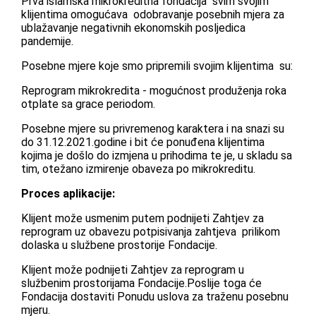
Prva islamska mikrokreditna fondacija svim svojim
klijentima omogućava odobravanje posebnih mjera za
ublažavanje negativnih ekonomskih posljedica
pandemije.
Posebne mjere koje smo pripremili svojim klijentima su:
Reprogram mikrokredita - mogućnost produženja roka
otplate sa grace periodom.
Posebne mjere su privremenog karaktera i na snazi su
do 31.12.2021.godine i bit će ponuđena klijentima
kojima je došlo do izmjena u prihodima te je, u skladu sa
tim, otežano izmirenje obaveza po mikrokreditu.
Proces aplikacije:
Klijent može usmenim putem podnijeti Zahtjev za
reprogram uz obavezu potpisivanja zahtjeva prilikom
dolaska u službene prostorije Fondacije.
Klijent može podnijeti Zahtjev za reprogram u
službenim prostorijama Fondacije.Poslije toga će
Fondacija dostaviti Ponudu uslova za traženu posebnu
mjeru.